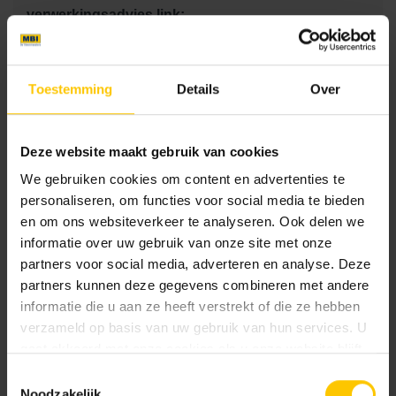
verwerkingsadvies link:
Advies voor je tuin
Tegeldragers
Prijs Eenheid:
Toestemming
Details
Over
51.95
Kleurcode:
Deze website maakt gebruik van cookies
We gebruiken cookies om content en advertenties te
892
personaliseren, om functies voor social media te bieden
en om ons websiteverkeer te analyseren. Ook delen we
informatie over uw gebruik van onze site met onze
Maat
partners voor social media, adverteren en analyse. Deze
partners kunnen deze gegevens combineren met andere
20 x 30 x 6
60 x 60 x 4
informatie die u aan ze heeft verstrekt of die ze hebben
verzameld op basis van uw gebruik van hun services. U
gaat akkoord met onze cookies als u onze website blijft
Kleur
gebruiken.
Toestemmingsselectie
Noodzakelijk