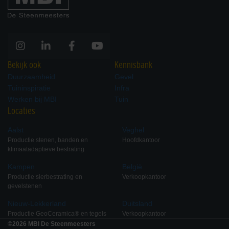
Bekijk ook
Kennisbank
Duurzaamheid
Gevel
Tuininspiratie
Infra
Werken bij MBI
Tuin
Locaties
Aalst
Veghel
Productie stenen, banden en
Hoofdkantoor
klimaatadaptieve bestrating
Kampen
België
Productie sierbestrating en
Verkoopkantoor
gevelstenen
Nieuw-Lekkerland
Duitsland
Productie GeoCeramica® en tegels
Verkoopkantoor
©2026 MBI De Steenmeesters