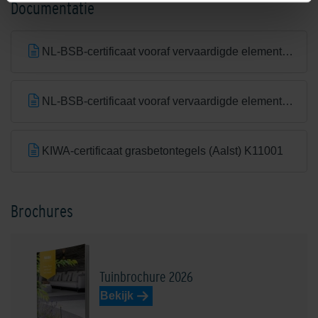
Documentatie
NL-BSB-certificaat vooraf vervaardigde elementen van beton
NL-BSB-certificaat vooraf vervaardigde elementen van beton (Aalst) K20305
KIWA-certificaat grasbetontegels (Aalst) K11001
Brochures
Tuinbrochure 2026
Bekijk