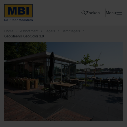
Zoeken
Menu
Home
/
Assortiment
/
Tegels
/
Betontegels
/
GeoSteen® GeoColor 3.0