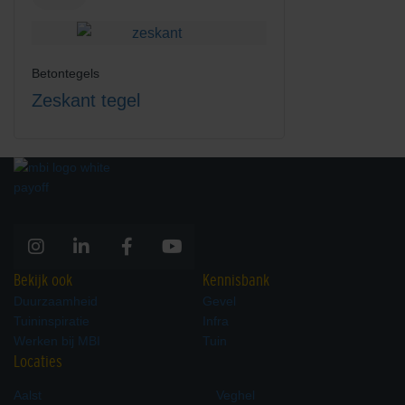
Betontegels
Zeskant tegel
Bekijk ook
Kennisbank
Duurzaamheid
Gevel
Tuininspiratie
Infra
Werken bij MBI
Tuin
Locaties
Aalst
Veghel