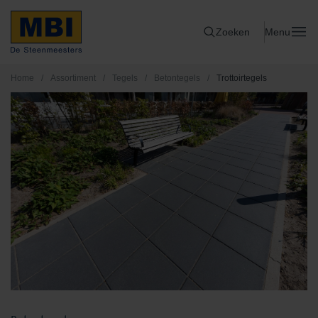
Zoeken
Menu
Home
/
Assortiment
/
Tegels
/
Betontegels
/
Trottoirtegels